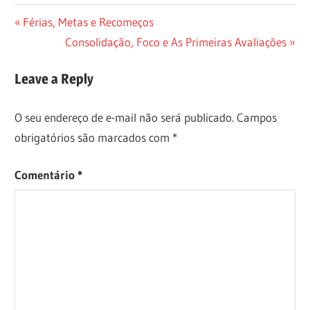
Navegação
Previous
Férias, Metas e Recomeços
Post:
Next
Consolidação, Foco e As Primeiras Avaliações
de
Post:
Post
Leave a Reply
O seu endereço de e-mail não será publicado.
Campos
obrigatórios são marcados com
*
Comentário
*